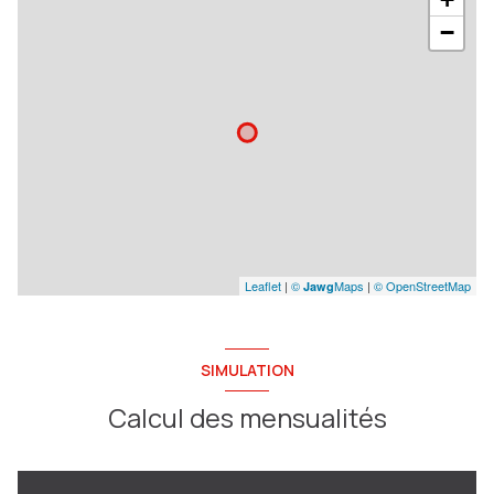
−
Leaflet
|
©
Maps
|
© OpenStreetMap
Jawg
SIMULATION
Calcul des mensualités