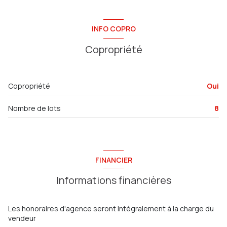
Parking
0 m²
Pièce de vie
0 m²
INFO COPRO
Coin cuisine
0 m²
Copropriété
Cellier
0 m²
SDB+WC
0 m²
Copropriété
Oui
Nombre de lots
8
FINANCIER
Informations financières
Les honoraires d'agence seront intégralement à la charge du
vendeur