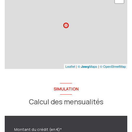
Leaflet
|
©
Maps
|
© OpenStreetMap
Jawg
SIMULATION
Calcul des mensualités
Montant du crédit (en €)*