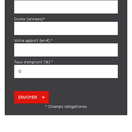
Durée (années)*
Votre apport (en €) *
Taux d'emprunt (%) *
ENVOYER
* Champs obligatoires