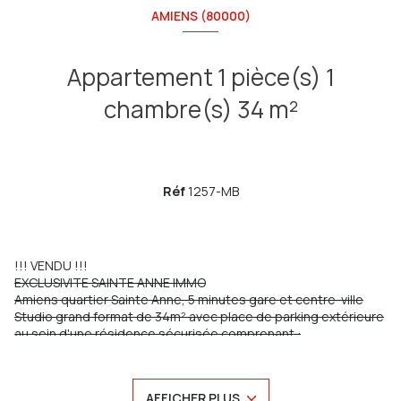
AMIENS (80000)
Appartement 1 pièce(s) 1
chambre(s) 34 m²
Réf
1257-MB
!!! VENDU !!!
EXCLUSIVITE SAINTE ANNE IMMO
Amiens quartier Sainte Anne, 5 minutes gare et centre-ville
Studio grand format de 34m² avec place de parking extérieure
au sein d'une résidence sécurisée comprenant :
Une entrée, un vaste séjour avec une cuisine ouverte
(possibilité d'aménager un espace nuit comme sur l'illustration
3D), une salle de bain avec WC.
AFFICHER PLUS