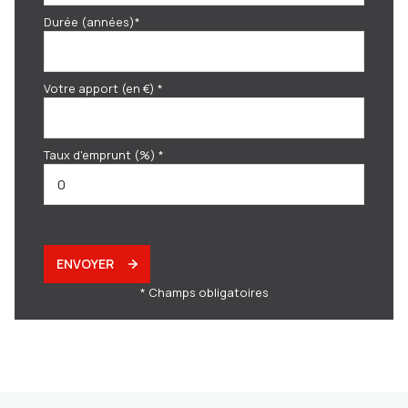
Durée (années)*
Votre apport (en €) *
Taux d'emprunt (%) *
ENVOYER
* Champs obligatoires