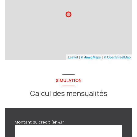
Leaflet
|
©
Maps
|
© OpenStreetMap
Jawg
SIMULATION
Calcul des mensualités
Montant du crédit (en €)*