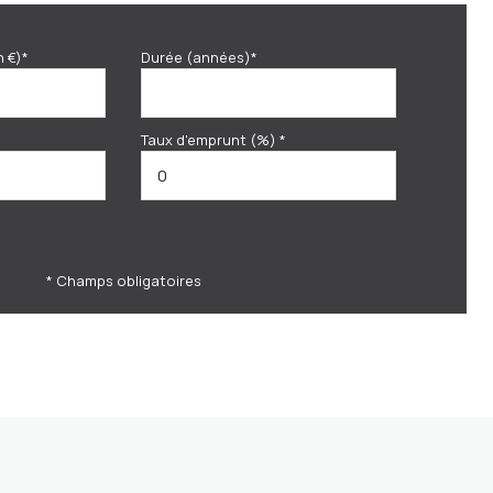
n €)*
Durée (années)*
Taux d'emprunt (%) *
* Champs obligatoires