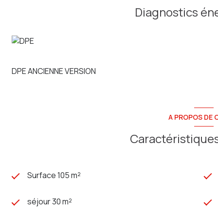
COUP DE COEUR ASSURE
Diagnostics én
Contactez Mathieu au 06.20.00.72.86
Agence Sainte Anne Immo ( adhérente FNAIM )
79 rue Jules Barni à AMIENS
RCS AMIENS 803 971 555 CP 8001 2016 000 013 261
DPE ANCIENNE VERSION
A PROPOS DE C
Caractéristiques
Surface 105 m²
séjour 30 m²