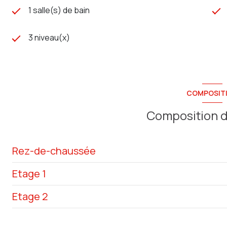
1 salle(s) de bain
3 niveau(x)
COMPOSIT
Composition d
Rez-de-chaussée
Etage 1
salon/sejour
Etage 2
cuisine
salle de bain
buanderie
chambre
Palier