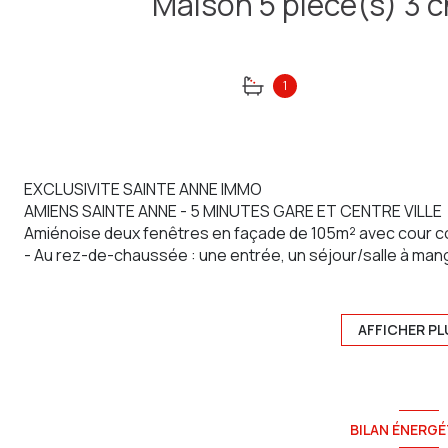
1
EXCLUSIVITE SAINTE ANNE IMMO
AMIENS SAINTE ANNE - 5 MINUTES GARE ET CENTRE VILLE
Amiénoise deux fenêtres en façade de 105m² avec cour c
- Au rez-de-chaussée : une entrée, un séjour/salle à mang
une buanderie, un WC
- Au 1er étage en demi-palier : une salle de bain avec dou
- Au 1er étage : un palier desservant deux chambres
AFFICHER PL
- Au 2ème étage : un palier desservant une chambre ave
- A l'extérieur : une jolie cour de 20m²
Cave, chauffage central gaz
Jolies façades avant et arrière ravalées
BILAN ÉNERGÉ
Rafraichissement intérieur à prévoir