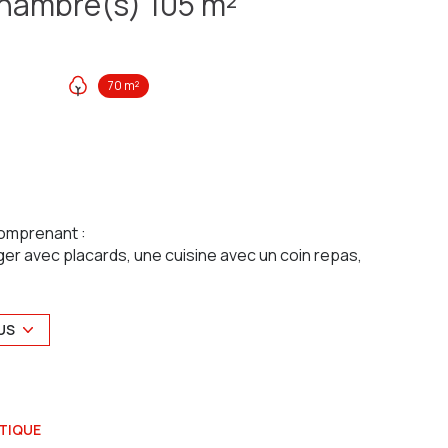
Maison 5 pièce(s) 3 chambre(s) 105 m²
70 m²
omprenant :
er avec placards, une cuisine avec un coin repas,
che, baignoire et WC
US
c mezzanine, un bureau et WC
TIQUE