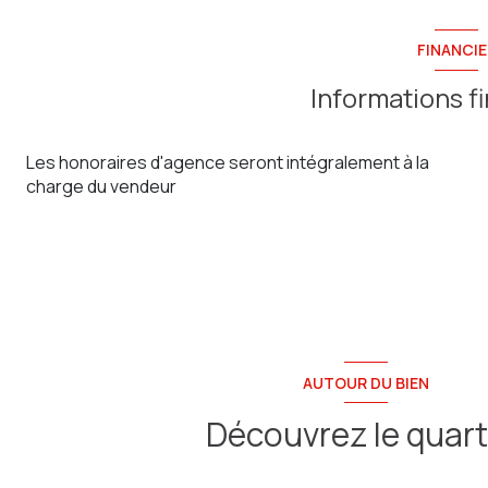
chambre
chambre
FINANCIE
Palier
bureau
Informations f
WC
Les honoraires d'agence seront intégralement à la
charge du vendeur
AUTOUR DU BIEN
Découvrez le quart