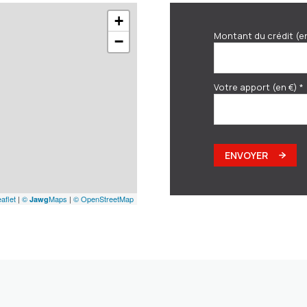
+
Montant du crédit (e
−
Votre apport (en €) *
ENVOYER
aflet
|
©
Maps
|
© OpenStreetMap
Jawg