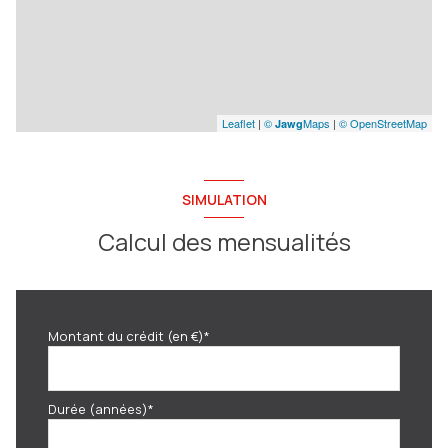
Leaflet
|
©
Maps
|
© OpenStreetMap
Jawg
SIMULATION
Calcul des mensualités
Montant du crédit (en €)*
Durée (années)*