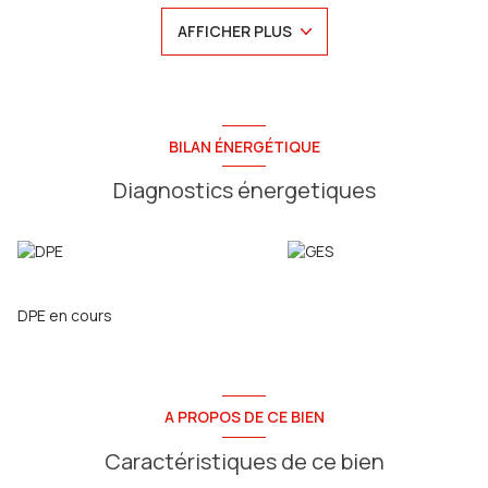
Au 2ème étage: palier, bureau, grenier de 18m2 divisible le en
AFFICHER PLUS
2 chambres
Jardin arboré de 400 m2 réparti sur une largeur de 3
amiénoises ( rarissime sur le secteur ! )
Possibilité de création d'extension / agrandissement avec
verrière etc ...
Cave, dépendances
BILAN ÉNERGÉTIQUE
Coup de coeur
Contactez Mathieu au 06.20.00.72.86
Diagnostics énergetiques
Agence Sainte Anne Immo (Adhérente FNAIM)
79 Rue Jules Barni
80000 Amiens
RCS AMIENS 803 971 555 CP 8001 2016 000 013 261
DPE en cours
A PROPOS DE CE BIEN
Caractéristiques de ce bien