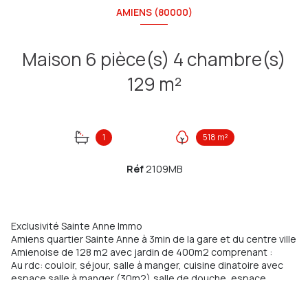
AMIENS (80000)
Maison 6 pièce(s) 4 chambre(s)
129 m²
1
518 m²
Réf
2109MB
Exclusivité Sainte Anne Immo
Amiens quartier Sainte Anne à 3min de la gare et du centre ville
Amienoise de 128 m2 avec jardin de 400m2 comprenant :
Au rdc: couloir, séjour, salle à manger, cuisine dinatoire avec
espace salle à manger (30m2),salle de douche, espace
buanderie, Wc
Au 1er étage: palier, 2 chambres