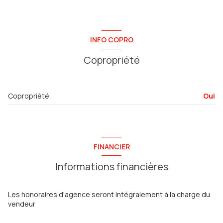
Cave
0 m²
Terrasse
0 m²
INFO COPRO
Parking
0 m²
Copropriété
Terrain
500 m²
Copropriété
Oui
FINANCIER
Informations financières
Les honoraires d'agence seront intégralement à la charge du
vendeur