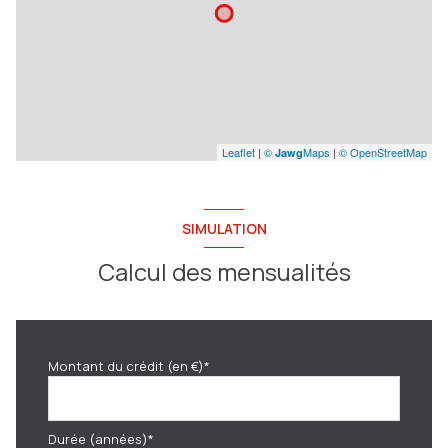
Leaflet
|
©
Maps
|
© OpenStreetMap
Jawg
SIMULATION
Calcul des mensualités
Montant du crédit (en €)*
Durée (années)*