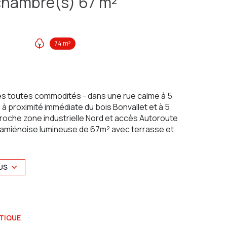
Maison 3 pièce(s) 2 chambre(s) 67 m²
74 m²
es toutes commodités - dans une rue calme à 5
- à proximité immédiate du bois Bonvallet et à 5
 proche zone industrielle Nord et accès Autoroute
 amiénoise lumineuse de 67m² avec terrasse et
uction, hotte, meuble de rangement bas) et un
US
gement/penderie)
ouvant être aménagé en seconde pièce à vivre avec
TIQUE
 avec cabanon exposés Sud.