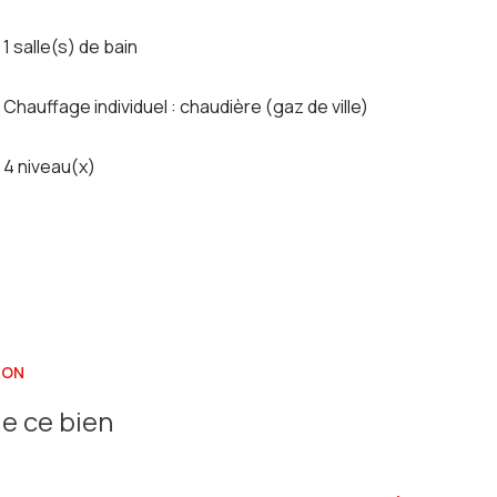
1 salle(s) de bain
Chauffage individuel : chaudière (gaz de ville)
4 niveau(x)
ION
e ce bien