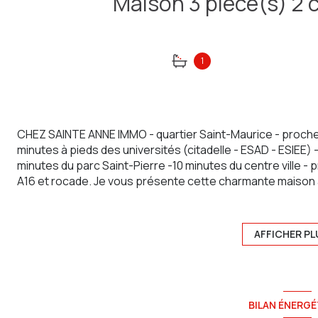
1
CHEZ SAINTE ANNE IMMO - quartier Saint-Maurice - proch
minutes à pieds des universités (citadelle - ESAD - ESIEE) 
minutes du parc Saint-Pierre -10 minutes du centre ville -
A16 et rocade. Je vous présente cette charmante maison
jardinet comprenant :
Au rez-de-chaussée: une cuisine aménagée (plaque à ind
séjour-salon.
AFFICHER PL
Au 1er étage: une chambre de 13 m² avec dressing (Ran
Au 2ème étage : une chambre.
Au rez-de-jardin: une salle de bain avec WC, un cellier p
accès au jardin.
BILAN ÉNERGÉ
A l'extérieur : une terrasse et un jardinet clos et arboré