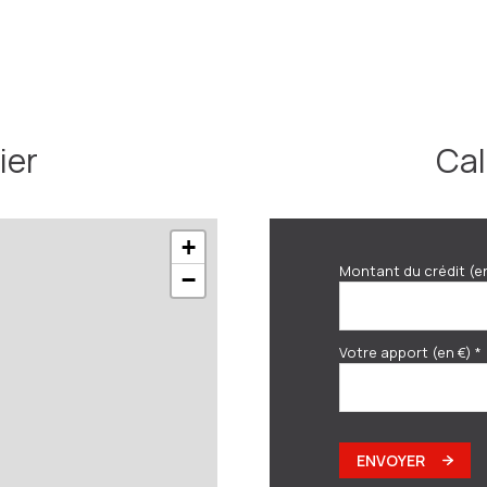
ier
Cal
+
Montant du crédit (e
−
Votre apport (en €) *
ENVOYER