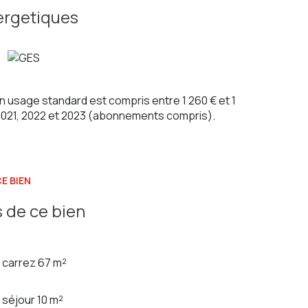
pées de volets roulants.
ergetiques
2017 avec programmateur.
in située au rez-de-jardin.
 par mois hors charge.
 usage standard est compris entre 1 260 € et 1
 2021, 2022 et 2023 (abonnements compris).
l )
55 CP 8001 2016 000 013 261
E BIEN
 de ce bien
carrez 67 m²
séjour 10 m²