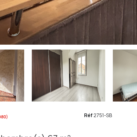
Réf
2751-SB
080)