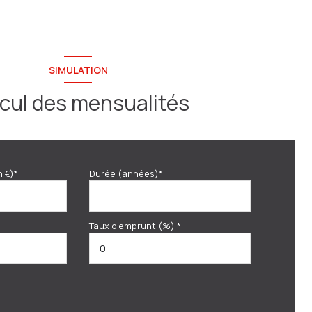
SIMULATION
cul des mensualités
n €)*
Durée (années)*
Taux d'emprunt (%) *