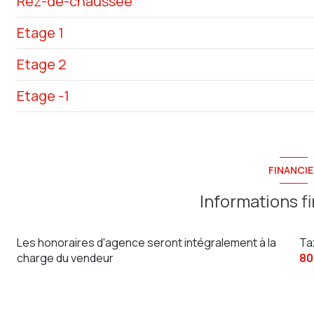
Rez-de-chaussée
Etage 1
cuisine
Etage 2
salon/sejour
chambre
Etage -1
chambre
salle de bain
Pièce RDJ
FINANCIE
Informations f
Les honoraires d'agence seront intégralement à la
Ta
charge du vendeur
80