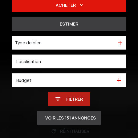
ACHETER
De l'ancien
ESTIMER
Du neuf
Type de bien
De l'immo pro
Budget
FILTRER
VOIR LES
151
ANNONCES
RÉINITIALISER