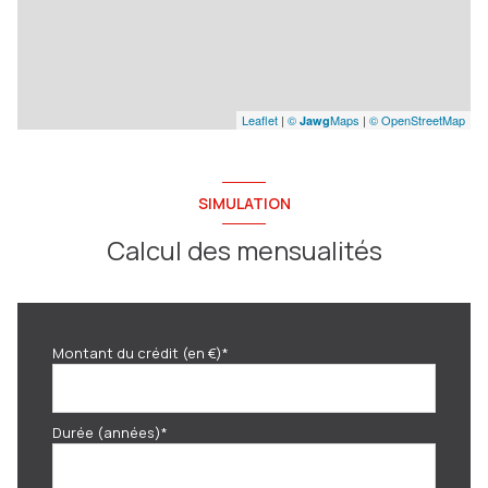
Leaflet
|
©
Maps
|
© OpenStreetMap
Jawg
SIMULATION
Calcul des mensualités
Montant du crédit (en €)*
Durée (années)*