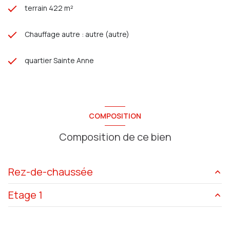
terrain 422 m²
Chauffage autre : autre (autre)
quartier Sainte Anne
COMPOSITION
Composition de ce bien
Rez-de-chaussée
Etage 1
Séjour
25 m²
Salon
17.9 m²
Couloir
7.58 m²