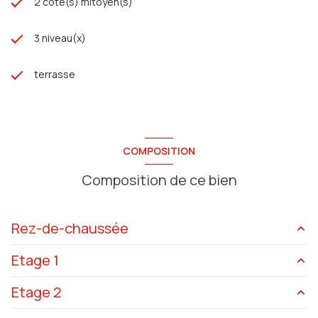
2 côté(s) mitoyen(s)
3 niveau(x)
terrasse
COMPOSITION
Composition de ce bien
Rez-de-chaussée
Etage 1
salon/sejour
45 m²
Etage 2
buanderie
8 m²
Palier
4.5 m²