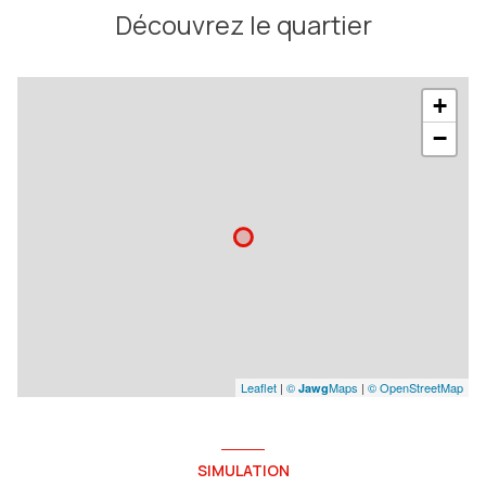
Découvrez le quartier
+
−
Leaflet
|
©
Maps
|
© OpenStreetMap
Jawg
SIMULATION