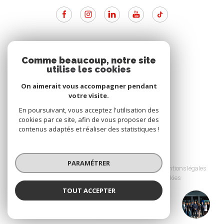
ADHÉRENTS
Comme beaucoup, notre site
utilise les cookies
Nous adhérons
On aimerait vous accompagner pendant
votre visite.
En poursuivant, vous acceptez l'utilisation des
cookies par ce site, afin de vous proposer des
contenus adaptés et réaliser des statistiques !
© 2026 | Tous droits réservés
PARAMÉTRER
Nos partenaires
Nos honoraires
Mentions légales
Admin
Politique RGPD
Cookies
TOUT ACCEPTER
Réalisé par :
SAINTE ANNE IMMO
Agence