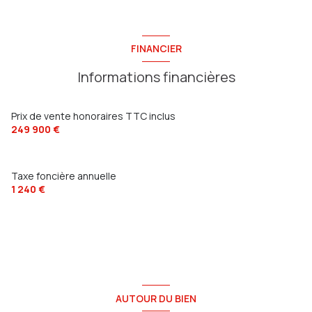
chambre
13.5 m²
chambre
9 m²
salle de bain
3.5 m²
chambre
9 m²
FINANCIER
WC
1 m²
Informations financières
Prix de vente honoraires TTC inclus
249 900 €
Taxe foncière annuelle
1 240 €
AUTOUR DU BIEN