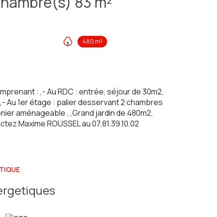
Maison 3 pièce(s) 2 chambre(s) 83 m²
480 m²
Comprenant : ,- Au RDC : entrée, séjour de 30m2,
 ,- Au 1er étage : palier desservant 2 chambres
renier aménageable , ,Grand jardin de 480m2,
actez Maxime ROUSSEL au 07.81.39.10.02
TIQUE
ergetiques