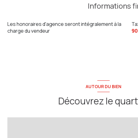
Chambre avec cabinet de toilette
Informations f
Dépendance
Chambre
Cave
Les honoraires d'agence seront intégralement à la
Ta
charge du vendeur
90
Entrée
Séjour
W.C. + Lave mains
Cuisine aménagée équipée
Salle de Bain
AUTOUR DU BIEN
Découvrez le quart