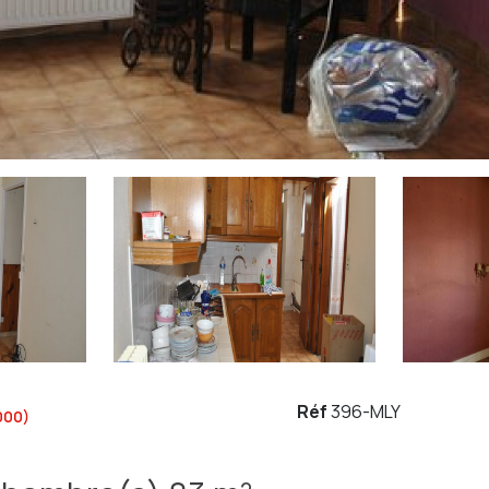
Réf
396-MLY
000)