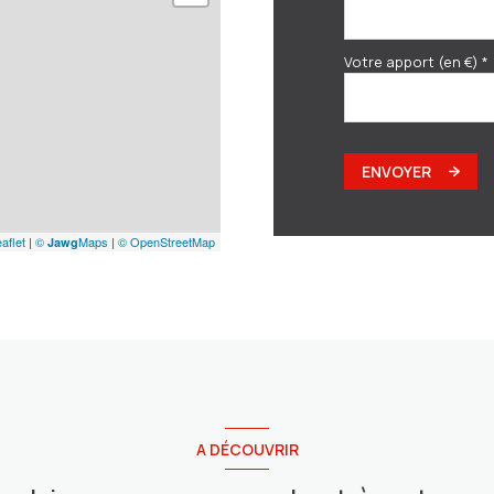
Votre apport (en €) *
ENVOYER
aflet
|
©
Maps
|
© OpenStreetMap
Jawg
A DÉCOUVRIR