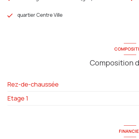
quartier Centre Ville
COMPOSIT
Composition d
Rez-de-chaussée
Etage 1
Loi Carrez
Terrain
Palier
Parcelle
W.C.
FINANCIE
Jardin