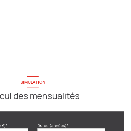
SIMULATION
cul des mensualités
n €)*
Durée (années)*