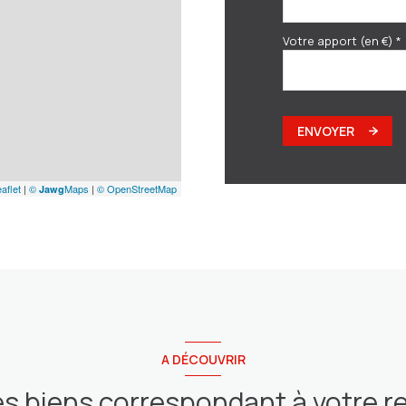
Votre apport (en €) *
ENVOYER
aflet
|
©
Maps
|
© OpenStreetMap
Jawg
A DÉCOUVRIR
es biens correspondant à votre 