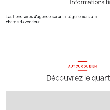
Informations f
salle de bain
Les honoraires d'agence seront intégralement à la
Palier
charge du vendeur
chambre
chambre
Palier
chambre
bureau
AUTOUR DU BIEN
jardin
Découvrez le quart
Dépendance