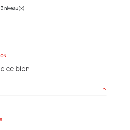
3 niveau(x)
ION
e ce bien
4.50 m²
20 m²
R
12.8 m²