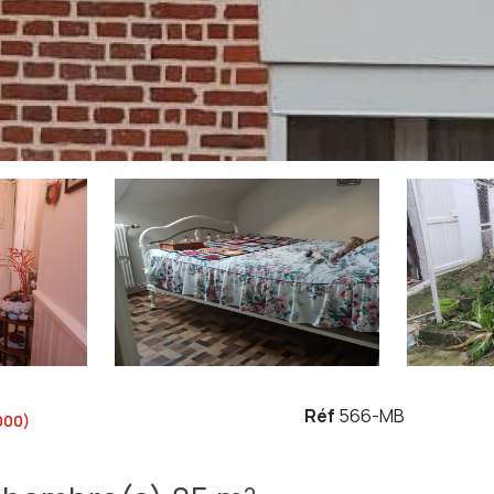
Réf
566-MB
000)