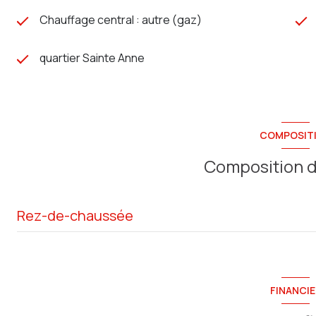
Chauffage central : autre (gaz)
quartier Sainte Anne
COMPOSIT
Composition d
Rez-de-chaussée
Couloir
salon/sejour
FINANCIE
cuisine