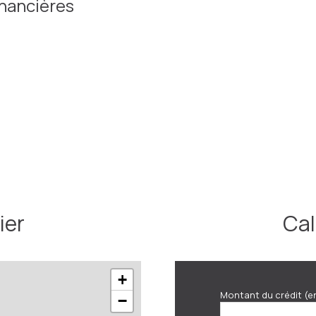
inancières
4.2 m²
2.2 m²
8 m²
13.8 m²
1 m²
11.8 m²
5 m²
50 m²
ier
Cal
8 m²
+
Montant du crédit (e
−