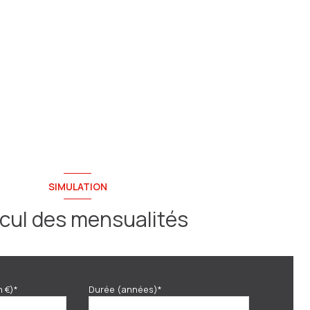
SIMULATION
cul des mensualités
n €)*
Durée (années)*