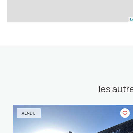
Le
les autr
VENDU