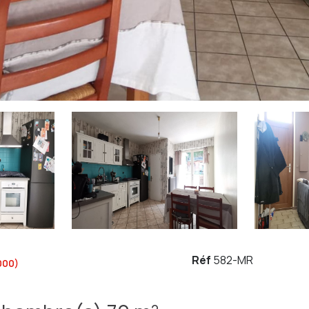
Réf
582-MR
000)