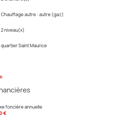
Chauffage autre : autre (gaz)
2 niveau(x)
quartier Saint Maurice
R
inancières
xe foncière annuelle
0 €