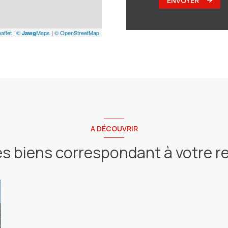
ENVOYER
aflet
|
©
Maps
|
© OpenStreetMap
Jawg
A DÉCOUVRIR
es biens correspondant à votre 