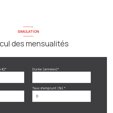
SIMULATION
cul des mensualités
n €)*
Durée (années)*
Taux d'emprunt (%) *