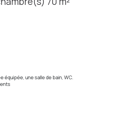
Maison 3 pièce(s) 2 chambre(s) 70 m²
e équipée, une salle de bain, WC.
ments