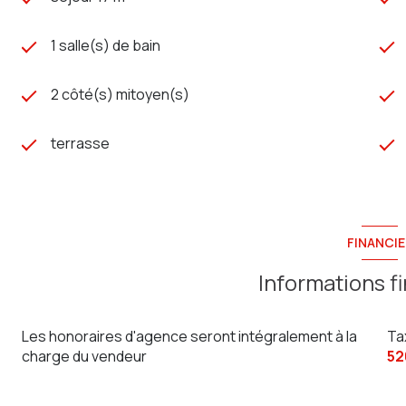
1 salle(s) de bain
2 côté(s) mitoyen(s)
terrasse
FINANCIE
Informations f
Les honoraires d'agence seront intégralement à la
Ta
charge du vendeur
52