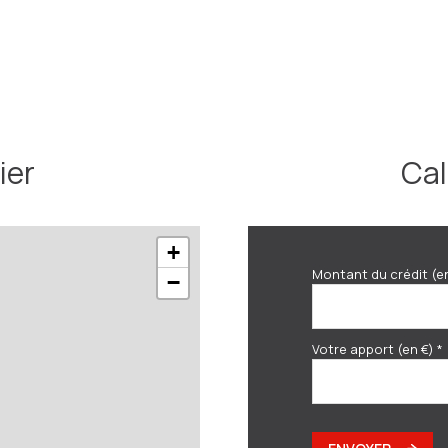
ier
Cal
+
Montant du crédit (e
−
Votre apport (en €) *