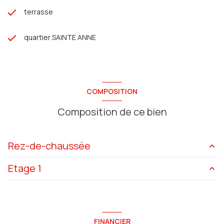
terrasse
quartier SAINTE ANNE
COMPOSITION
Composition de ce bien
Rez-de-chaussée
Etage 1
salon/sejour
36 m²
cuisine
11 m²
Palier
2.7 m²
WC
4 m²
chambre
12.6 m²
FINANCIER