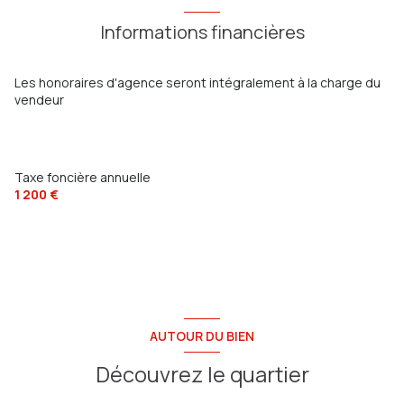
salle de bain
12.5 m²
Informations financières
chambre
11.7+4 m²
chambre
10 m²
Les honoraires d'agence seront intégralement à la charge du
vendeur
chambre
11 m²
Taxe foncière annuelle
1 200 €
AUTOUR DU BIEN
Découvrez le quartier