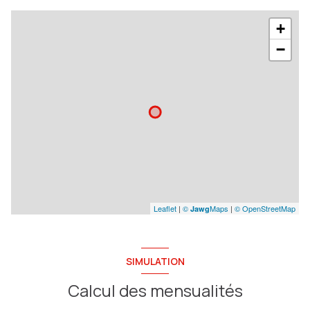
+
−
Leaflet
|
©
Maps
|
© OpenStreetMap
Jawg
SIMULATION
Calcul des mensualités