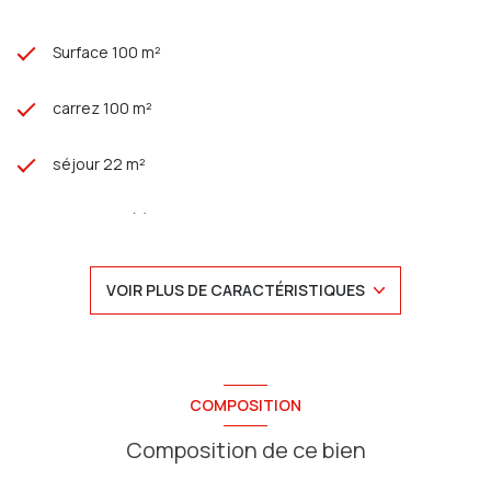
Surface 100 m²
carrez 100 m²
séjour 22 m²
3 chambre(s)
1 salle(s) de bain
VOIR PLUS DE CARACTÉRISTIQUES
construit en 1948
Chauffage individuel : radiateur (gaz)
COMPOSITION
2 garage(s)
Composition de ce bien