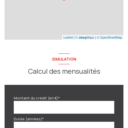
Leaflet
|
©
Maps
|
© OpenStreetMap
Jawg
SIMULATION
Calcul des mensualités
Montant du crédit (en €)*
Durée (années)*