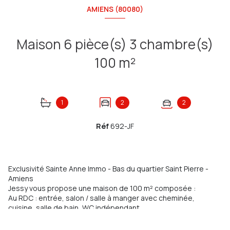
AMIENS (80080)
Maison 6 pièce(s) 3 chambre(s)
100 m²
1
2
2
Réf
692-JF
Exclusivité Sainte Anne Immo - Bas du q
uartier Saint Pierre -
Amiens
Jessy vous propose une maison de 100 m² composée :
Au RDC : entrée, salon / salle à manger avec cheminée,
cuisine, salle de bain,
WC indépendant,
Au 1er étage : palier desservant 2 chambres,
Au 2ème étage : palier, chambre, bureau,