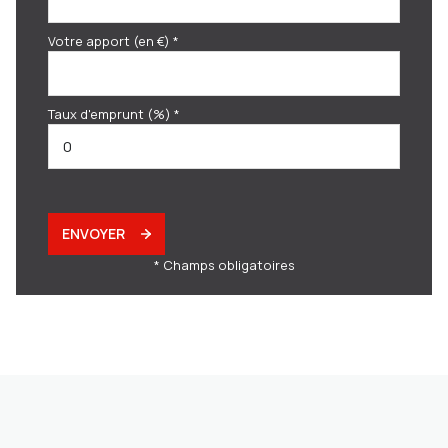
Votre apport (en €) *
Taux d'emprunt (%) *
ENVOYER
* Champs obligatoires