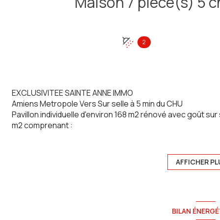
2
EXCLUSIVITEE SAINTE ANNE IMMO
Amiens Metropole Vers Sur selle à 5 min du CHU
Pavillon individuelle d'environ 168 m2 rénové avec goût sur 
m2 comprenant :
Entrée avec verrière, vaste séjour trés lumineux avec c
plain pied, WC, salle d'eau.
A l'étage : palier/bureau, 1 chambre et une suite parentale
AFFICHER PL
Terrasse exposée plein sud
Garage et sous sol complet.
COUP DE COEUR ASSURE !
Contactez Maxime agent commercial au 07.81.39.10.02, visi
BILAN ÉNERGÉ