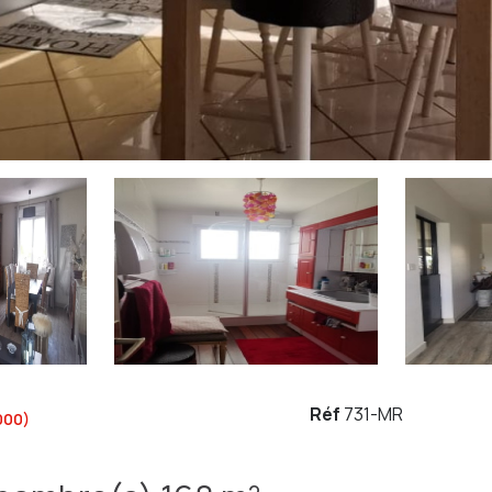
Réf
731-MR
000)