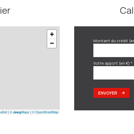
ier
Cal
+
Montant du crédit (e
−
Votre apport (en €) *
ENVOYER
aflet
|
©
Maps
|
© OpenStreetMap
Jawg