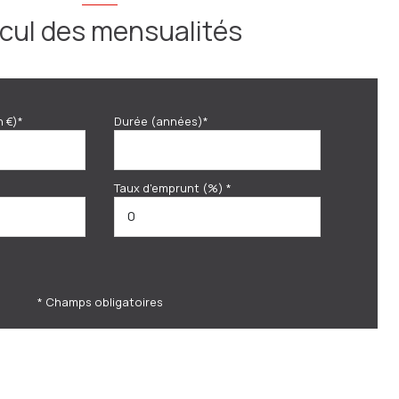
cul des mensualités
n €)*
Durée (années)*
Taux d'emprunt (%) *
* Champs obligatoires