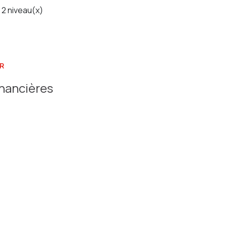
2 niveau(x)
R
inancières