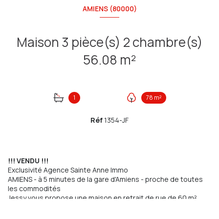
AMIENS (80000)
Maison 3 pièce(s) 2 chambre(s)
56.08 m²
1
78 m²
Réf
1354-JF
!!! VENDU !!!
Exclusivité Agence Sainte Anne Immo
AMIENS - à 5 minutes de la gare d'Amiens - proche de toutes
les commodités
Jessy vous propose une maison en retrait de rue de 60 m²
environ élevée sur cave comprenant :
- Au rez-de-chaussée : un salon/séjour, une cuisine aménagée