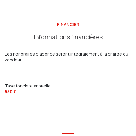
Palier
2.44 m²
chambre
10.32 m²
WC
0.89 m²
FINANCIER
salle de bain
5.31 m²
Informations financières
Les honoraires d'agence seront intégralement à la charge du
vendeur
Taxe foncière annuelle
550 €