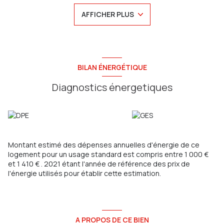
- Au 1 er étage : un palier desservant une chambre, une salle
AFFICHER PLUS
de bain et un WC séparé.
- Au dernier étage : une chambre
- A l'extérieur : une dépendance
Chauffage au gaz de ville
Assainissement individuel : Tout à l’égout
Taxe foncière : 550 € / an
BILAN ÉNERGÉTIQUE
PRODUIT RARE !
Budget : 105 000 € Frais d'agence inclus
Diagnostics énergetiques
Honoraires à la charge du vendeur
Contactez Jessy au 06.03.30.85.20 ( agent commercial )
Agence Sainte Anne Immo (Adhérente FNAIM)
79 Rue Jules Barni - 80000 Amiens
RCS AMIENS / 803 971 555 CP 8001 2016 000 013 261
Montant estimé des dépenses annuelles d'énergie de ce
logement pour un usage standard est compris entre 1 000 €
et 1 410 € . 2021 étant l'année de référence des prix de
l'énergie utilisés pour établir cette estimation.
A PROPOS DE CE BIEN