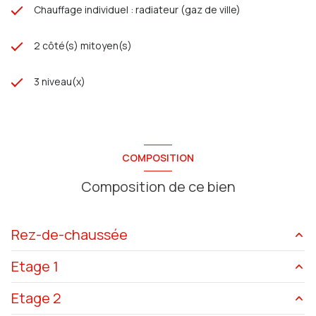
Chauffage individuel : radiateur (gaz de ville)
2 côté(s) mitoyen(s)
3 niveau(x)
COMPOSITION
Composition de ce bien
Rez-de-chaussée
Etage 1
salon/sejour
20.43 m²
Etage 2
cuisine
7.49 m²
chambre
9.20 m²