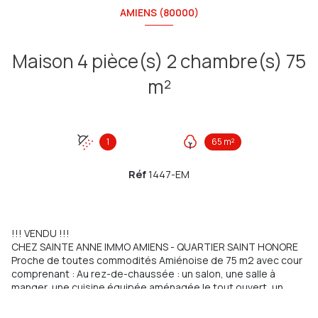
AMIENS (80000)
Maison 4 pièce(s) 2 chambre(s) 75
m²
1
65 m²
Réf
1447-EM
!!! VENDU !!!
CHEZ SAINTE ANNE IMMO AMIENS - QUARTIER SAINT HONORE
Proche de toutes commodités Amiénoise de 75 m2 avec cour
comprenant : Au rez-de-chaussée : un salon, une salle à
manger, une cuisine équipée aménagée le tout ouvert, un
degagement avec étagere de rangements et WC séparé A
l'étage : un palier avec rangements desservant une salle d'eau