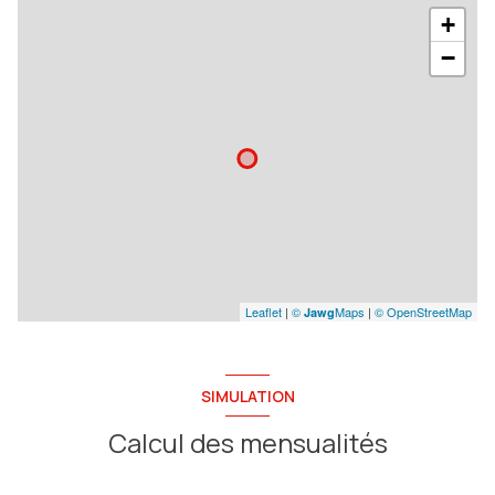
+
−
Leaflet
|
©
Maps
|
© OpenStreetMap
Jawg
SIMULATION
Calcul des mensualités