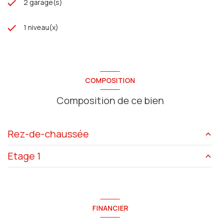
2 garage(s)
1 niveau(x)
COMPOSITION
Composition de ce bien
Rez-de-chaussée
Etage 1
cuisine
11.20 m²
Entrée
6.43 m²
salle de bain
5.82 m²
salle de bain
2.55 m²
bureau
8.25 m²
FINANCIER
salon/sejour
40 m²
chambre
17.69 m²