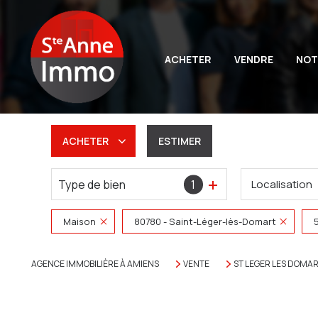
ACHETER
VENDRE
NOT
ACHETER
ESTIMER
Type de bien
1
Localisation
De l'ancien
Du neuf
Maison
80780 - Saint-Léger-lès-Domart
De l'immo pro
AGENCE IMMOBILIÈRE À AMIENS
VENTE
ST LEGER LES DOMA