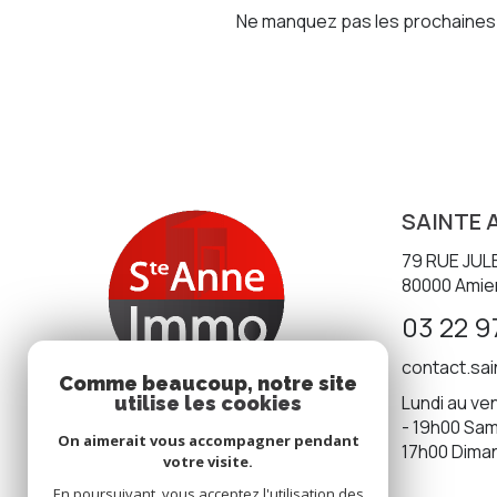
Ne manquez pas les prochaines o
SAINTE 
79 RUE JUL
80000
Amie
03 22 9
contact.sa
Comme beaucoup, notre site
Lundi au ven
utilise les cookies
- 19h00 Same
On aimerait vous accompagner pendant
17h00 Dima
votre visite.
En poursuivant, vous acceptez l'utilisation des