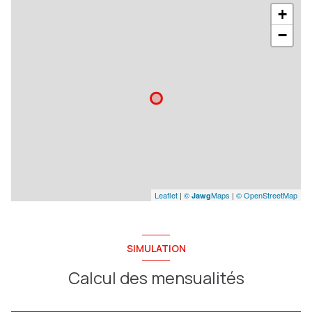
+
−
Leaflet
|
©
Maps
|
© OpenStreetMap
Jawg
SIMULATION
Calcul des mensualités