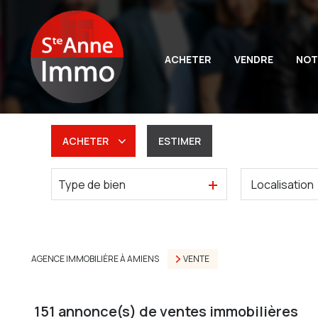
ACHETER
VENDRE
NOT
ACHETER
ESTIMER
Type de bien
De l'ancien
Du neuf
De l'immo pro
AGENCE IMMOBILIÈRE À AMIENS
VENTE
151
annonce(s) de ventes immobilières