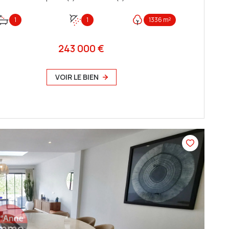
1
1
1336 m²
243 000 €
VOIR LE BIEN