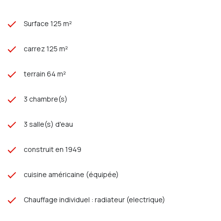
Honoraires à la charge du vendeur
Contactez Enzo au 06.49.68.95.25
Agence Sainte Anne Immo (Adhérente FNAIM)
Surface 125 m²
79 Rue Jules Barni
80000 Amiens
RCS AMIENS 803 971 555 CP 8001 2016 000 013 261
carrez 125 m²
terrain 64 m²
3 chambre(s)
3 salle(s) d'eau
construit en 1949
cuisine américaine (équipée)
Chauffage individuel : radiateur (electrique)