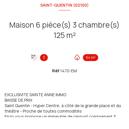
SAINT-QUENTIN (02100)
Maison 6 pièce(s) 3 chambre(s)
125 m²
3
64 m²
Réf
1470-EM
EXCLUSIVITE SAINTE ANNE IMMO
BAISSE DE PRIX
Saint Quentin - Hyper Centre, à côté de la grande place et du
théâtre - Proche de toutes commodités
Enzo vous propose un immeuble de rapport comprenant 3
appartements non meublés entièrement refaits en 2021 :
Un appartement F2 de 42m² composé d'une entrée, une