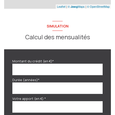
Leaflet
|
©
Maps
|
© OpenStreetMap
Jawg
SIMULATION
Calcul des mensualités
Montant du crédit (en €)*
Durée (années)*
Votre apport (en €) *