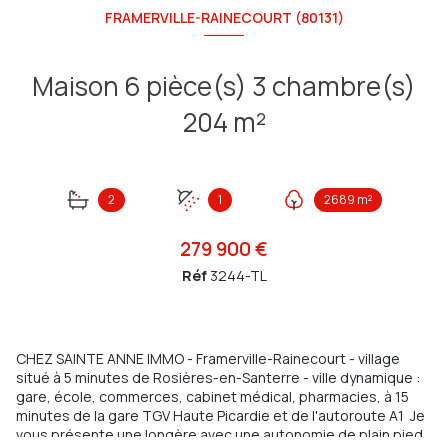
FRAMERVILLE-RAINECOURT (80131)
Maison 6 pièce(s) 3 chambre(s)
204 m²
2
1
2689 m²
279 900 €
Réf
3244-TL
CHEZ SAINTE ANNE IMMO - Framerville-Rainecourt - village
situé à 5 minutes de Rosières-en-Santerre - ville dynamique :
gare, école, commerces, cabinet médical, pharmacies, à 15
minutes de la gare TGV Haute Picardie et de l'autoroute A1 Je
vous présente une longère avec une autonomie de plain pied