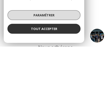
Nous suivre
PARAMÉTRER
TOUT ACCEPTER
SAINTE ANNE IMMO
ADHÉRENTS
Agence
Nous adhérons
© 2026 | Tous droits réservés
Nos partenaires
Nos honoraires
Mentions légales
Admin
Politique RGPD
Cookies
Réalisé par :