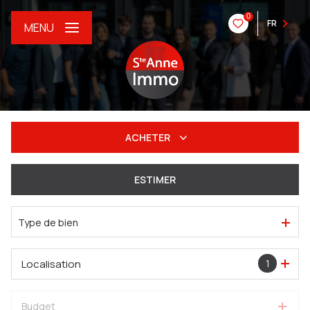
0
FR
MENU
ACHETER
De l'ancien
ESTIMER
Du neuf
Type de bien
De l'immo pro
Localisation
1
Budget