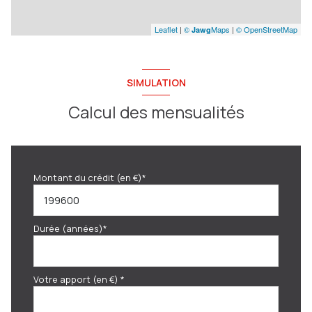
Leaflet
|
©
Maps
|
© OpenStreetMap
Jawg
SIMULATION
Calcul des mensualités
Montant du crédit (en €)*
Durée (années)*
Votre apport (en €) *