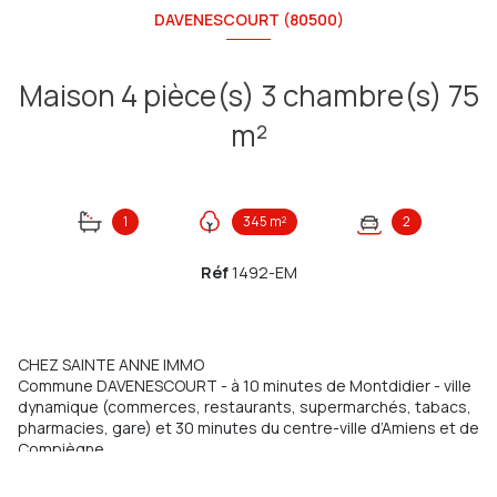
DAVENESCOURT (80500)
Maison 4 pièce(s) 3 chambre(s) 75
m²
1
345 m²
2
Réf
1492-EM
CHEZ SAINTE ANNE IMMO
Commune DAVENESCOURT - à 10 minutes de Montdidier - ville
dynamique (commerces, restaurants, supermarchés, tabacs,
pharmacies, gare) et 30 minutes du centre-ville d’Amiens et de
Compiègne
Enzo vous présente une maison de 75 m2 comprenant :
Au rez-de-chaussée : un salon/séjour avec rangement, une