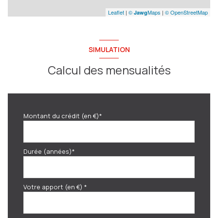
Leaflet
|
©
Maps
|
© OpenStreetMap
Jawg
SIMULATION
Calcul des mensualités
Montant du crédit (en €)*
Durée (années)*
Votre apport (en €) *