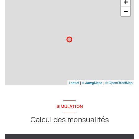
+
−
Leaflet
|
©
Maps
|
© OpenStreetMap
Jawg
SIMULATION
Calcul des mensualités