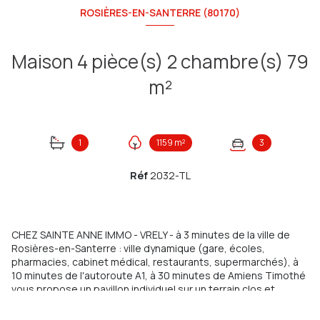
ROSIÈRES-EN-SANTERRE (80170)
Maison 4 pièce(s) 2 chambre(s) 79
m²
1
1159 m²
3
Réf
2032-TL
CHEZ SAINTE ANNE IMMO - VRELY - à 3 minutes de la ville de
Rosières-en-Santerre : ville dynamique (gare, écoles,
pharmacies, cabinet médical, restaurants, supermarchés), à
10 minutes de l'autoroute A1, à 30 minutes de Amiens Timothé
vous propose un pavillon individuel sur un terrain clos et
arboré de 1159m² comprenant : Au Rez-de-chaussée : une
entrée desservant une cuisine équipée, aménagée, semi