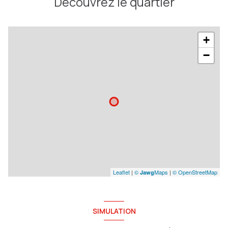
Découvrez le quartier
+
−
Leaflet
|
©
Maps
|
© OpenStreetMap
Jawg
SIMULATION