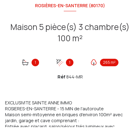
ROSIÈRES-EN-SANTERRE (80170)
Maison 5 pièce(s) 3 chambre(s)
100 m²
1
1
265 m²
Réf
844-MR
EXCLUSIVITE SAINTE ANNE IMMO
ROSIERES-EN-SANTERRE - 15 MIN de l'autoroute
Maison semi-mitoyenne en briques d'environ 100m² avec
jardin, garage et cave comprenant :
Entrée avec placard, salon/séjour trés lumineux avec
cheminée, cuisine aménagée et équipée et WC
A l'étage : palier desservant 3 chambres avec parquet