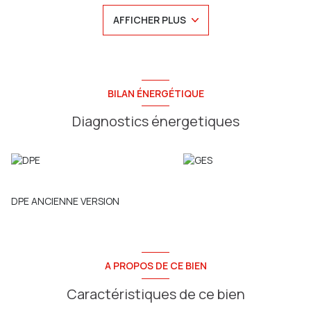
d'origine, une salle de bain avec douche, baignoire et WC.
AFFICHER PLUS
Au second : un grenier aménageable de 14m² environ,
possibilité chambre .
A l'extérieur : un garage avec parking et une cave. Jardin clos
et arboré.
Maison disponible le 1er août.
COUP DE COEUR ASSURE !
BILAN ÉNERGÉTIQUE
Contactez Maxime agent commercial au 07.81.39.10.02
Diagnostics énergetiques
DPE ANCIENNE VERSION
A PROPOS DE CE BIEN
Caractéristiques de ce bien