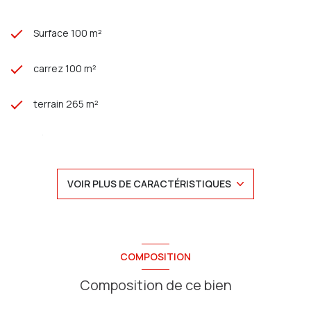
Surface 100 m²
carrez 100 m²
terrain 265 m²
séjour 40 m²
3 chambre(s)
VOIR PLUS DE CARACTÉRISTIQUES
1 salle(s) de bain
1 salle(s) d'eau
COMPOSITION
cuisine américaine (équipée)
Composition de ce bien