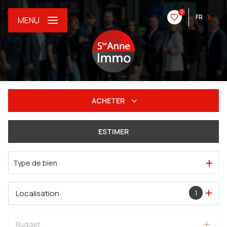
0
FR
MENU
ACHETER
De l'ancien
ESTIMER
Du neuf
Type de bien
De l'immo pro
Localisation
1
Budget