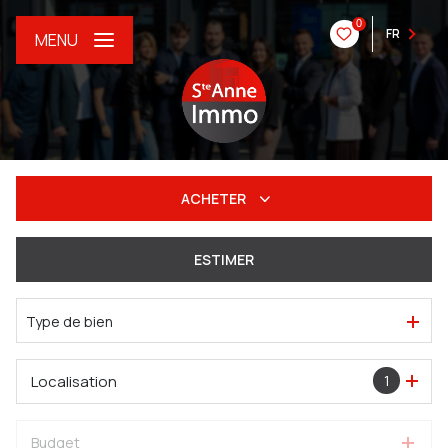
0
FR
MENU
ACHETER
De l'ancien
ESTIMER
Du neuf
Type de bien
De l'immo pro
Localisation
1
Budget