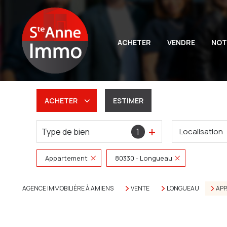
ACHETER
VENDRE
NOT
ACHETER
ESTIMER
Type de bien
1
Localisation
De l'ancien
Du neuf
Appartement
80330 - Longueau
De l'immo pro
AGENCE IMMOBILIÈRE À AMIENS
VENTE
LONGUEAU
AP