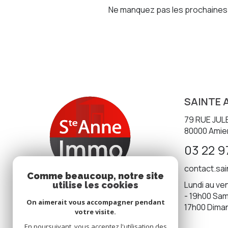
Ne manquez pas les prochaines o
SAINTE 
79 RUE JUL
80000
Amie
03 22 9
contact.sa
Comme beaucoup, notre site
Lundi au ven
utilise les cookies
- 19h00 Same
On aimerait vous accompagner pendant
17h00 Dima
votre visite.
En poursuivant, vous acceptez l'utilisation des