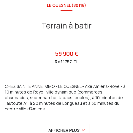
LE QUESNEL (80118)
Terrain à batir
59 900 €
Réf
1757-TL
CHEZ SAINTE ANNE IMMO - LE QUESNEL - Axe Amiens-Roye - à
10 minutes de Roye : ville dynamique (commerces,
pharmacies, supermarché, tabacs, écoles), à 10 minutes de
l'autoute A1, à 20 minutes de Longueau et à 30 minutes du
centre ville d'Amiens
Timothé vous propose un terrain à bâtir de 1500m² sur une
parcelle plate de 3000m²
Ce terrain constructible de 3000m² a été divisé en deux lots
AFFICHER PLUS
de 1500m² chacun (avec la possibilité d'acheter le terrain en