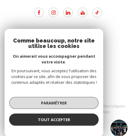
ADHÉRENTS
Comme beaucoup, notre site
utilise les cookies
Nous adhérons
On aimerait vous accompagner pendant
votre visite.
En poursuivant, vous acceptez l'utilisation des
cookies par ce site, afin de vous proposer des
contenus adaptés et réaliser des statistiques !
© 2026 | Tous droits réservés
PARAMÉTRER
Nos partenaires
Nos honoraires
Mentions légales
Admin
Politique RGPD
Cookies
TOUT ACCEPTER
Réalisé par :
SAINTE ANNE IMMO
Agence