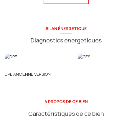
un seul lot, soit 3000m²)
Façade de 17 mètres, qui donnera ensuite accès à l'ensemble
du terrain (largeur de 55 mètres)
La viabilisation en eau et électricité est à prévoir
Non soumis au DPE
BILAN ÉNERGÉTIQUE
Budget : 59 900€
Contactez Timothé au 06.48.95.62.32, agent commercial
Diagnostics énergetiques
Agence Sainte Anne Immo (adhérente FNAIM)
79 rue Jules Barni 80000 Amiens
RSC Amiens 803 971 555 CP 8001 2016 000 013 261
DPE ANCIENNE VERSION
A PROPOS DE CE BIEN
Caractéristiques de ce bien