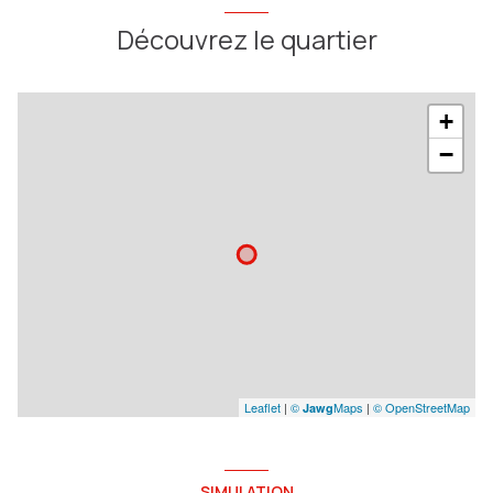
Découvrez le quartier
+
−
Leaflet
|
©
Maps
|
© OpenStreetMap
Jawg
SIMULATION