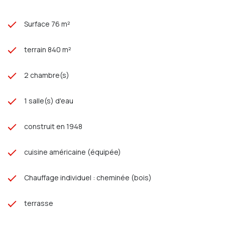
79 Rue Jules Barni
80000 Amiens
RCS AMIENS 803 971 555 CP 8001 2016 000 013 261
Surface 76 m²
terrain 840 m²
2 chambre(s)
1 salle(s) d'eau
construit en 1948
cuisine américaine (équipée)
Chauffage individuel : cheminée (bois)
terrasse