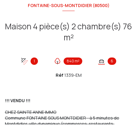
FONTAINE-SOUS-MONTDIDIER (80500)
Maison 4 pièce(s) 2 chambre(s) 76
m²
1
840 m²
6
Réf
1339-EM
!!! VENDU !!!
CHEZ SAINTE ANNE IMMO
Commune FONTAINE SOUS MONTDIDIER - à 5 minutes de
Montdidier, ville dynamique (commerces, restaurants,
supermarché tabac, pharmacie, gare) et à 45 minutes
d’Amiens et de Compiegne