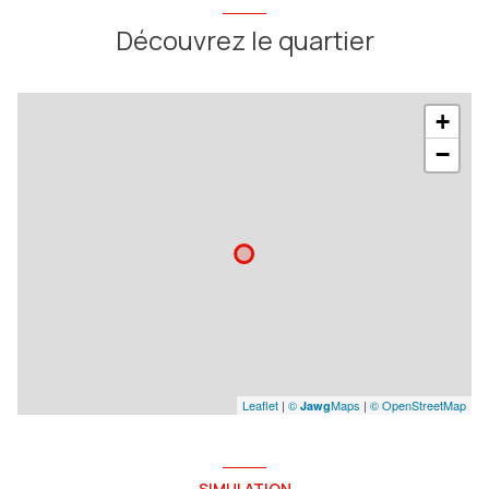
Découvrez le quartier
+
−
Leaflet
|
©
Maps
|
© OpenStreetMap
Jawg
SIMULATION