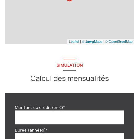
Leaflet
|
©
Maps
|
© OpenStreetMap
Jawg
SIMULATION
Calcul des mensualités
Montant du crédit (en €)*
Durée (années)*