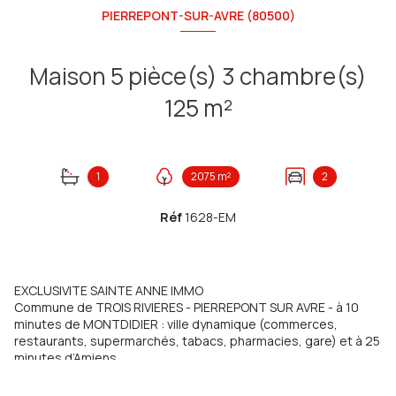
PIERREPONT-SUR-AVRE (80500)
Maison 5 pièce(s) 3 chambre(s)
125 m²
1
2075 m²
2
Réf
1628-EM
EXCLUSIVITE SAINTE ANNE IMMO
Commune de TROIS RIVIERES - PIERREPONT SUR AVRE - à 10
minutes de MONTDIDIER : ville dynamique (commerces,
restaurants, supermarchés, tabacs, pharmacies, gare) et à 25
minutes d’Amiens
Je vous propose un pavillon individuel élevé sur sous-sol
complet avec étage de 125 m2 dans un endroit calme