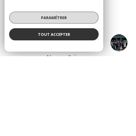
Nous suivre
PARAMÉTRER
TOUT ACCEPTER
SAINTE ANNE IMMO
ADHÉRENTS
Agence
Nous adhérons
© 2026 | Tous droits réservés
Nos partenaires
Nos honoraires
Mentions légales
Admin
Politique RGPD
Cookies
Réalisé par :