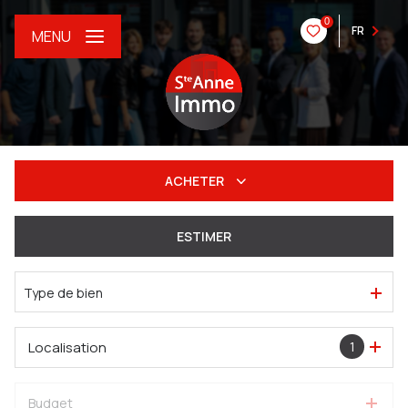
0
FR
MENU
ACHETER
De l'ancien
ESTIMER
Du neuf
Type de bien
De l'immo pro
Localisation
1
Budget