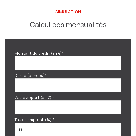
SIMULATION
Calcul des mensualités
Montant du crédit (en €)*
Durée (années)*
Votre apport (en €) *
Taux d'emprunt (%) *