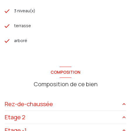
3 niveau(x)
terrasse
arboré
COMPOSITION
Composition de ce bien
Rez-de-chaussée
Etage 2
WC
2 m²
Etage -1
entrée
6 m²