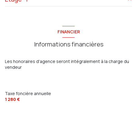
salle d'eau
4 m²
salon/sejour
25 m²
chambre
10 m²
45 m²
cuisine
10 m²
chambre
15 m²
FINANCIER
véranda
19 m²
chambre
9 m²
Informations financières
Les honoraires d'agence seront intégralement à la charge du
vendeur
Taxe foncière annuelle
1 280 €