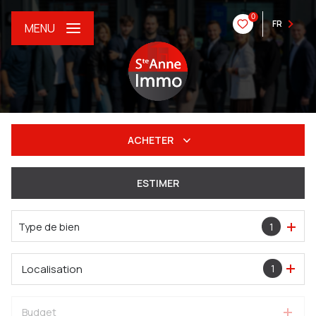
0
FR
MENU
ACHETER
De l'ancien
ESTIMER
Du neuf
Type de bien
1
De l'immo pro
Localisation
1
Budget