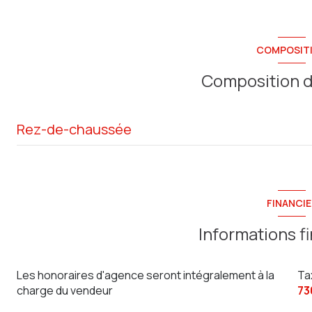
COMPOSIT
Composition d
Rez-de-chaussée
Parcelle
Séjour
FINANCIE
Cuisine
Informations f
Couloir
Les honoraires d'agence seront intégralement à la
Ta
Entrée
charge du vendeur
73
W.C.