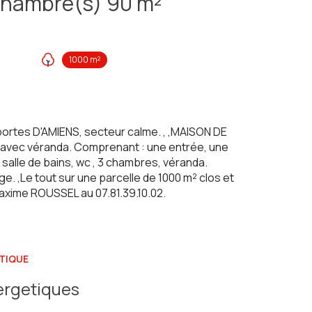
Maison 5 pièce(s) 3 chambre(s) 90 m²
1000 m²
ortes D'AMIENS, secteur calme. , ,MAISON DE
 avec véranda. Comprenant : une entrée, une
alle de bains, wc , 3 chambres, véranda.
. ,Le tout sur une parcelle de 1000 m² clos et
axime ROUSSEL au 07.81.39.10.02.
TIQUE
ergetiques