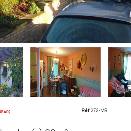
Réf
272-MR
0540)