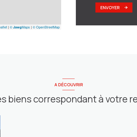
ENVOYER
aflet
|
©
Maps
|
© OpenStreetMap
Jawg
A DÉCOUVRIR
es biens correspondant à votre 