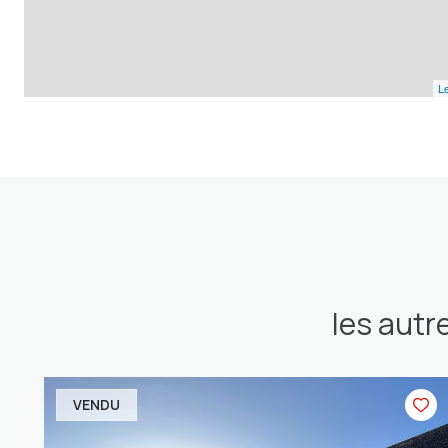
Le
les autr
VENDU