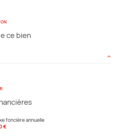
ION
e ce bien
1000 m²
30.04 m²
R
9.86 m²
inancières
3.84 m²
xe foncière annuelle
6.4 m²
0 €
1.20 m²