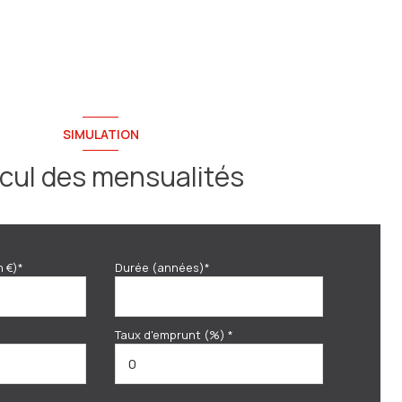
SIMULATION
cul des mensualités
n €)*
Durée (années)*
Taux d'emprunt (%) *