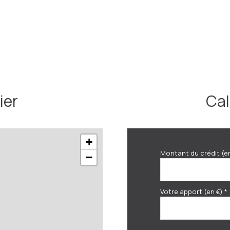
11.4 m²
11.35 m²
9 m²
5.15 m²
1000 m²
ier
Cal
+
Montant du crédit (e
−
Votre apport (en €) *