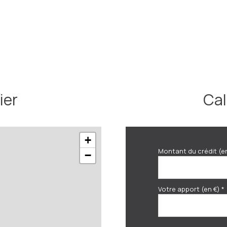
ier
Cal
+
Montant du crédit (e
−
Votre apport (en €) *