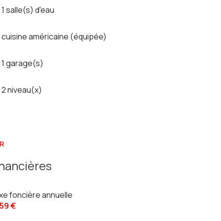
1 salle(s) d'eau
cuisine américaine (équipée)
1 garage(s)
2 niveau(x)
R
inancières
xe foncière annuelle
659 €