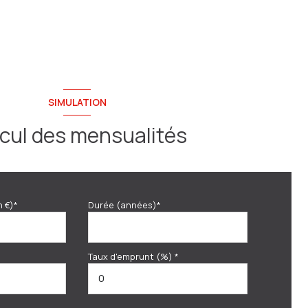
SIMULATION
cul des mensualités
n €)*
Durée (années)*
Taux d'emprunt (%) *