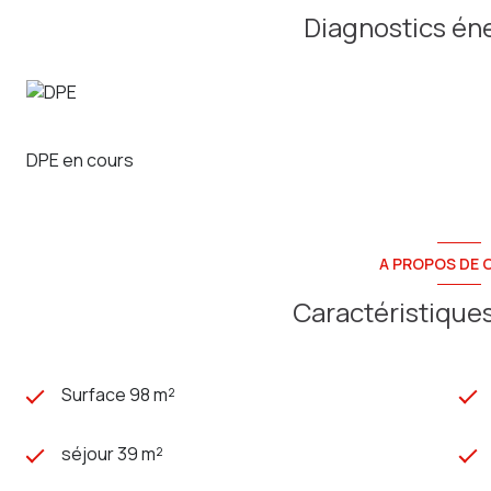
Mode de chauffage : Gaz de ville ( Chaudière de 2018) + in
Diagnostics én
Assainissement : Tout à l'égout
Taxe foncière : 1659€ / an
PRODUIT RARE !
Budget : 230 000€ Frais d'agence inclus (Honoraires à la 
Contactez Jessy : 06.03.30.85.20 (agent commercial)
Agence Sainte Anne Immo ( adhérente FNAIM )
DPE en cours
79 rue Jules Barni à AMIENS RCS
AMIENS 803 971 555 CP 8001 2016 000 013 261
A PROPOS DE C
Caractéristiques
Surface 98 m²
séjour 39 m²