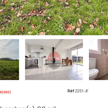
Réf
2251-JF
80260)