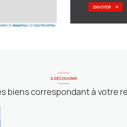
ENVOYER
aflet
|
©
Maps
|
© OpenStreetMap
Jawg
A DÉCOUVRIR
es biens correspondant à votre 