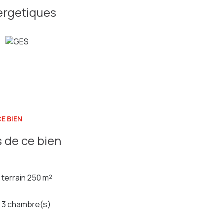
sert bois
ergetiques
charge du vendeur)
E BIEN
 de ce bien
terrain 250 m²
3 chambre(s)