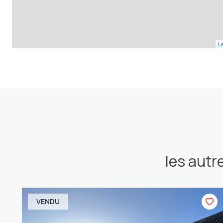
Le
les autr
VENDU