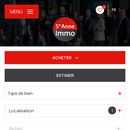
0
FR
MENU
ACHETER
De l'ancien
ESTIMER
Du neuf
Type de bien
De l'immo pro
Localisation
1
Budget