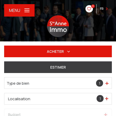
0
FR
MENU
ACHETER
De l'ancien
ESTIMER
Du neuf
Type de bien
1
De l'immo pro
Localisation
1
Budget