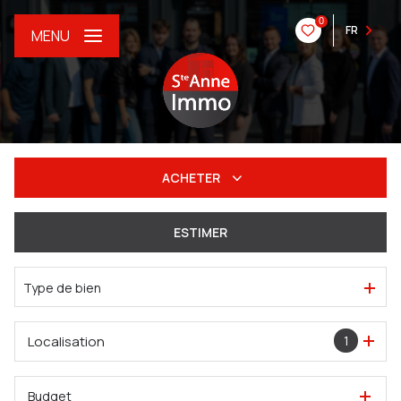
0
FR
MENU
ACHETER
De l'ancien
ESTIMER
Du neuf
Type de bien
De l'immo pro
Localisation
1
Budget