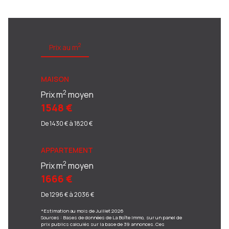
2
Prix au m
MAISON
2
Prix m
moyen
1548 €
De 1430 € à 1820 €
APPARTEMENT
2
Prix m
moyen
1666 €
De 1296 € à 2036 €
*Estimation au mois de Juillet 2026
Sources : Bases de données de La Boîte Immo, sur un panel de
prix publics calculés sur la base de 39 annonces. Ces