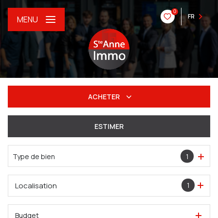
0
FR
MENU
ACHETER
De l'ancien
ESTIMER
Du neuf
Type de bien
1
De l'immo pro
Localisation
1
Budget