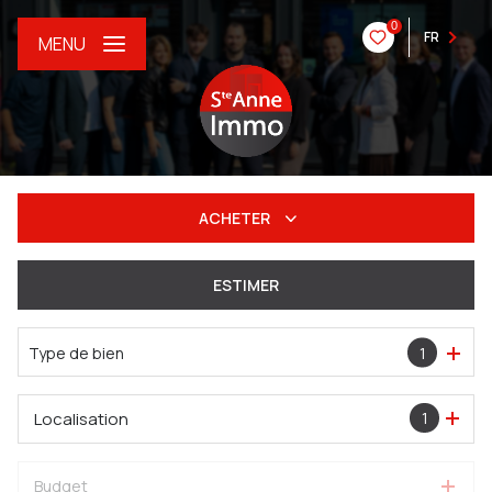
0
FR
MENU
ACHETER
De l'ancien
ESTIMER
Du neuf
Type de bien
1
De l'immo pro
Localisation
1
Budget