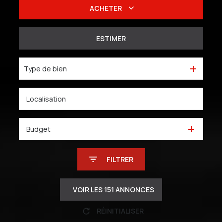
ACHETER
De l'ancien
ESTIMER
Du neuf
Type de bien
De l'immo pro
Budget
FILTRER
VOIR LES
151
ANNONCES
RÉINITIALISER