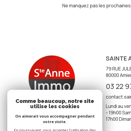
Ne manquez pas les prochaines o
SAINTE 
79 RUE JUL
80000
Amie
03 22 9
contact.sa
Comme beaucoup, notre site
Lundi au ven
utilise les cookies
- 19h00 Same
On aimerait vous accompagner pendant
17h00 Dima
votre visite.
En poursuivant, vous acceptez l'utilisation des