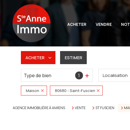
ACHETER
VENDRE
NOT
ACHETER
ESTIMER
Type de bien
1
Localisation
De l'ancien
Du neuf
Maison
80680 - Saint-Fuscien
De l'immo pro
AGENCE IMMOBILIÈRE À AMIENS
VENTE
ST FUSCIEN
MA