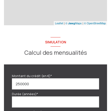
Leaflet
|
©
Maps
|
© OpenStreetMap
Jawg
SIMULATION
Calcul des mensualités
Montant du crédit (en €)*
Durée (années)*