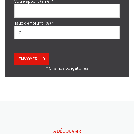
Votre apport (en €) *
Taux d'emprunt (%) *
ENVOYER
* Champs obligatoires
A DÉCOUVRIR