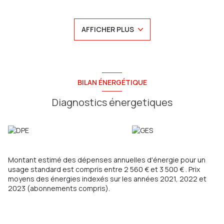
avec un jardin clos et arboré comprenant :
-au-rez-de-chaussée : une entrée desservant un
salon/séjour, une salle à manger, une cuisine équipée
AFFICHER PLUS
aménagée le tout ouvert, une suite parentale avec une salle
d'eau et dressing, une chambre et un WC séparé
-à l'étage : un palier desservant quatres chambres, une salle
d'eau, un bureau et un WC séparé
-à l'extérieur : un jardin clos et arboré de 867m2 comprenant
une terrasse, un double garage
BILAN ÉNERGÉTIQUE
Menuiseries : double vitrage PVC avec des volets électriques
et manuels
Diagnostics énergetiques
chauffage : électrique avec un ballon d'eau chaude de marque
"DE DIETRICH" d'une contenance de 300 L
Taxe foncière : 2020€
Assainissement : Fosse septique
AUCUN TRAVAUX A PREVOIR
Budget : 255000 € FAI
Montant estimé des dépenses annuelles d'énergie pour un
Contactez Philippe au 07.81.02.05.46, agent commercial
usage standard est compris entre 2 560 € et 3 500 € . Prix
Agence Sainte Anne Immo
moyens des énergies indexés sur les années 2021, 2022 et
79 rue Jules Barni 80000 Amiens
2023 (abonnements compris).
RCS AMIENS 991199738
Les informations sur les risques auxquels ce bien est exposé
sont disponibles sur le site
Géorisques