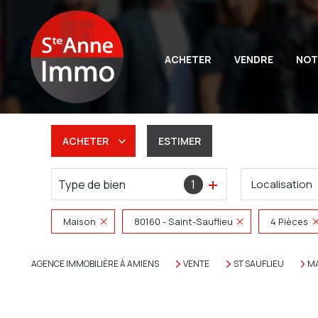
ACHETER
VENDRE
NOT
ACHETER
ESTIMER
Type de bien
1
Localisation
De l'ancien
Du neuf
Maison
80160 - Saint-Sauflieu
4 Pièces
De l'immo pro
AGENCE IMMOBILIÈRE À AMIENS
VENTE
ST SAUFLIEU
M