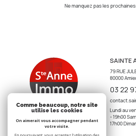
Ne manquez pas les prochaines o
SAINTE 
79 RUE JUL
80000
Amie
03 22 9
contact.sa
Comme beaucoup, notre site
Lundi au ven
utilise les cookies
- 19h00 Same
On aimerait vous accompagner pendant
17h00 Dima
votre visite.
En poursuivant, vous acceptez l'utilisation des